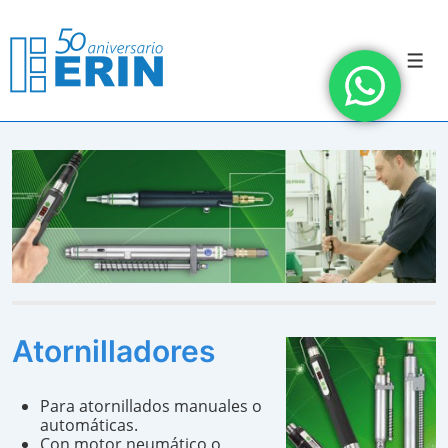
↓
Saltar
al
contenido
Men
principal
Atornilladores
Para atornillados manuales o
automáticas.
Con motor neumático o