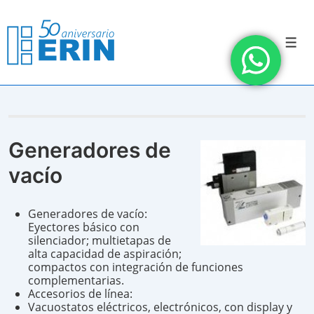
↓
Saltar
al
contenido
Men
principal
Generadores de
vacío
Generadores de vacío:
Eyectores básico con
silenciador; multietapas de
alta capacidad de aspiración;
compactos con integración de funciones
complementarias.
Accesorios de línea:
Vacuostatos eléctricos, electrónicos, con display y