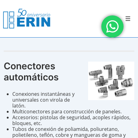
↓
Saltar
al
contenido
Men
principal
Conectores
automáticos
Conexiones instantáneas y
universales con virola de
latón.
Multiconectores para construcción de paneles.
Accesorios: pistolas de seguridad, acoples rápidos,
bloques, etc.
Tubos de conexión de poliamida, poliuretano,
polietileno, teflón, cobre y mangueras de goma y